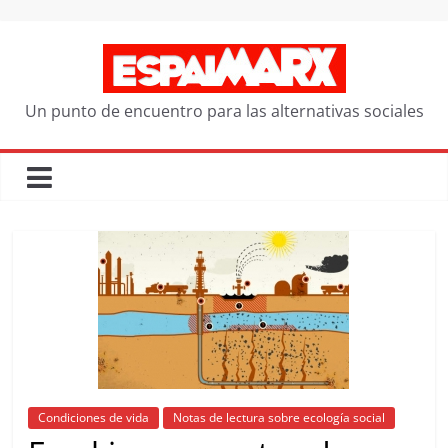
Saltar
al
contenido
Un punto de encuentro para las alternativas sociales
Condiciones de vida
Notas de lectura sobre ecología social