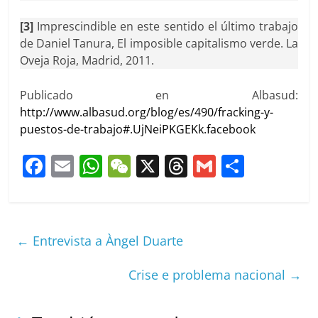
[3]
Imprescindible en este sentido el último trabajo
de Daniel Tanura, El imposible capitalismo verde. La
Oveja Roja, Madrid, 2011.
Publicado en Albasud:
http://www.albasud.org/blog/es/490/fracking-y-
puestos-de-trabajo#.UjNeiPKGEKk.facebook
F
E
W
W
X
T
G
C
a
m
h
e
h
m
o
c
ai
at
C
re
ai
m
e
l
s
h
a
l
p
←
Entrevista a Àngel Duarte
b
A
at
d
ar
o
p
s
tir
Crise e problema nacional
→
o
p