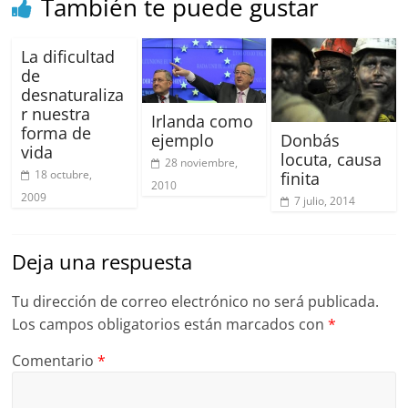
k
También te puede gustar
La dificultad
de
desnaturaliza
r nuestra
Irlanda como
forma de
Donbás
ejemplo
vida
locuta, causa
28 noviembre,
18 octubre,
finita
2010
2009
7 julio, 2014
Deja una respuesta
Tu dirección de correo electrónico no será publicada.
Los campos obligatorios están marcados con
*
Comentario
*