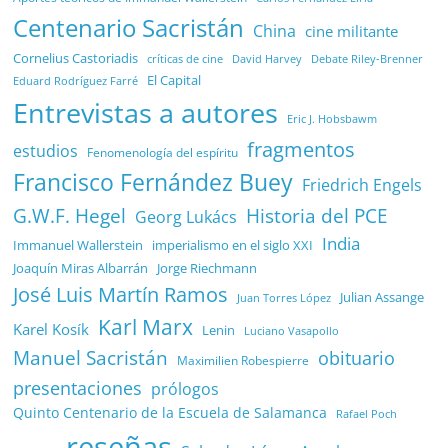
Centenario Sacristán
China
cine militante
Cornelius Castoriadis
Debate Riley-Brenner
críticas de cine
David Harvey
El Capital
Eduard Rodríguez Farré
Entrevistas a autores
Eric J. Hobsbawm
fragmentos
estudios
Fenomenología del espíritu
Francisco Fernández Buey
Friedrich Engels
G.W.F. Hegel
Historia del PCE
Georg Lukács
India
Immanuel Wallerstein
imperialismo en el siglo XXI
Joaquín Miras Albarrán
Jorge Riechmann
José Luis Martín Ramos
Julian Assange
Juan Torres López
Karl Marx
Karel Kosík
Lenin
Luciano Vasapollo
Manuel Sacristán
obituario
Maximilien Robespierre
presentaciones
prólogos
Quinto Centenario de la Escuela de Salamanca
Rafael Poch
reseñas