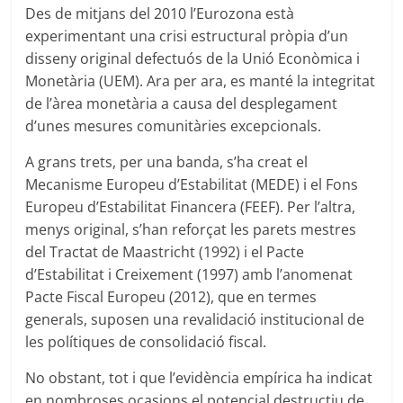
Des de mitjans del 2010 l’Eurozona està
experimentant una crisi estructural pròpia d’un
disseny original defectuós de la Unió Econòmica i
Monetària (UEM). Ara per ara, es manté la integritat
de l’àrea monetària a causa del desplegament
d’unes mesures comunitàries excepcionals.
A grans trets, per una banda, s’ha creat el
Mecanisme Europeu d’Estabilitat (MEDE) i el Fons
Europeu d’Estabilitat Financera (FEEF). Per l’altra,
menys original, s’han reforçat les parets mestres
del Tractat de Maastricht (1992) i el Pacte
d’Estabilitat i Creixement (1997) amb l’anomenat
Pacte Fiscal Europeu (2012), que en termes
generals, suposen una revalidació institucional de
les polítiques de consolidació fiscal.
No obstant, tot i que l’evidència empírica ha indicat
en nombroses ocasions el potencial destructiu de