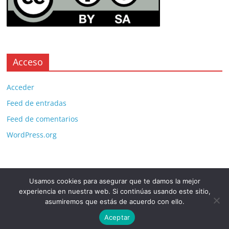
Acceso
Acceder
Feed de entradas
Feed de comentarios
WordPress.org
Usamos cookies para asegurar que te damos la mejor
Copyright © 2026
. All rights reserved.
experiencia en nuestra web. Si continúas usando este sitio,
Theme:
ColorMag Pro
by ThemeGrill. Powered by
WordPress
.
asumiremos que estás de acuerdo con ello.
Aceptar