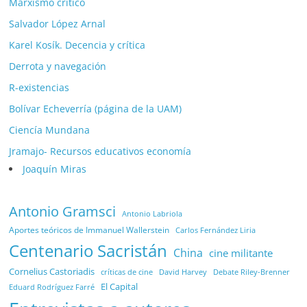
Marxismo crítico
Salvador López Arnal
Karel Kosík. Decencia y crítica
Derrota y navegación
R-existencias
Bolívar Echeverría (página de la UAM)
Ciencía Mundana
Jramajo- Recursos educativos economía
Joaquín Miras
Antonio Gramsci
Antonio Labriola
Aportes teóricos de Immanuel Wallerstein
Carlos Fernández Liria
Centenario Sacristán
China
cine militante
Cornelius Castoriadis
Debate Riley-Brenner
críticas de cine
David Harvey
El Capital
Eduard Rodríguez Farré