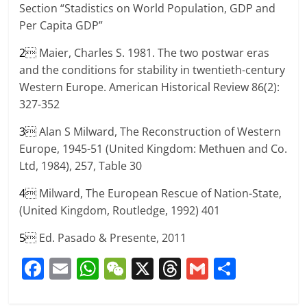
Section “Stadistics on World Population, GDP and
Per Capita GDP”
2
 Maier, Charles S. 1981. The two postwar eras
and the conditions for stability in twentieth-century
Western Europe. American Historical Review 86(2):
327-352
3
 Alan S Milward, The Reconstruction of Western
Europe, 1945-51 (United Kingdom: Methuen and Co.
Ltd, 1984), 257, Table 30
4
 Milward, The European Rescue of Nation-State,
(United Kingdom, Routledge, 1992) 401
5
 Ed. Pasado & Presente, 2011
F
E
W
W
X
T
G
C
a
m
h
e
h
m
o