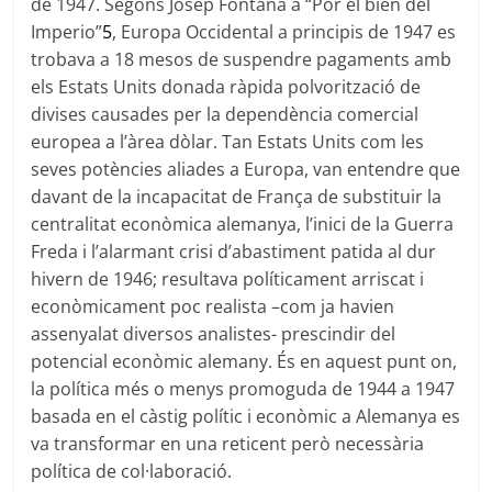
de 1947. Segons Josep Fontana a “Por el bien del
Imperio”
5
, Europa Occidental a principis de 1947 es
trobava a 18 mesos de suspendre pagaments amb
els Estats Units donada ràpida polvorització de
divises causades per la dependència comercial
europea a l’àrea dòlar. Tan Estats Units com les
seves potències aliades a Europa, van entendre que
davant de la incapacitat de França de substituir la
centralitat econòmica alemanya, l’inici de la Guerra
Freda i l’alarmant crisi d’abastiment patida al dur
hivern de 1946; resultava políticament arriscat i
econòmicament poc realista –com ja havien
assenyalat diversos analistes- prescindir del
potencial econòmic alemany. És en aquest punt on,
la política més o menys promoguda de 1944 a 1947
basada en el càstig polític i econòmic a Alemanya es
va transformar en una reticent però necessària
política de col·laboració.