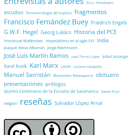
Entrevistas a autores
Eric J. Hobsbawm
fragmentos
estudios
Fenomenología del espíritu
Francisco Fernández Buey
Friedrich Engels
G.W.F. Hegel
Historia del PCE
Georg Lukács
India
Immanuel Wallerstein
imperialismo en el siglo XXI
Joaquín Miras Albarrán
Jorge Riechmann
José Luis Martín Ramos
Julian Assange
Juan Torres López
Karl Marx
Karel Kosík
Lenin
Luciano Vasapollo
Manuel Sacristán
obituario
Maximilien Robespierre
presentaciones
prólogos
Quinto Centenario de la Escuela de Salamanca
Rafael Poch
reseñas
Salvador López Arnal
religión