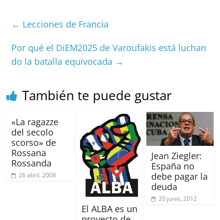
c
ai
at
C
re
ai
m
e
l
s
h
a
l
p
←
Lecciones de Francia
b
A
at
d
ar
o
p
s
tir
Por qué el DiEM2025 de Varoufakis está luchan
do la batalla equivocada
→
o
p
k
También te puede gustar
«La ragazze
del secolo
scorso» de
Rossana
Jean Ziegler:
Rossanda
España no
debe pagar la
26 abril, 2008
deuda
20 junio, 2012
El ALBA es un
proyecto de