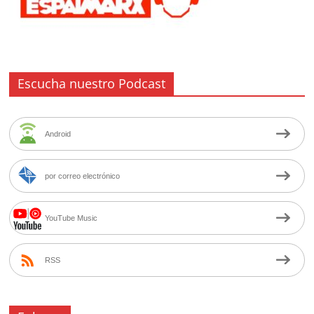
Escucha nuestro Podcast
Android
por correo electrónico
YouTube Music
RSS