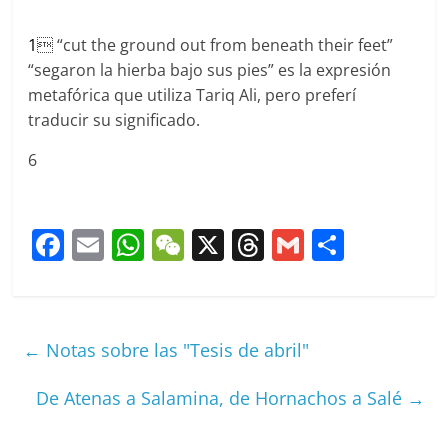
1
 “cut the ground out from beneath their feet”
“segaron la hierba bajo sus pies” es la expresión
metafórica que utiliza Tariq Ali, pero preferí
traducir su significado.
6
F
E
W
W
X
T
G
C
a
m
h
e
h
m
o
c
ai
at
C
re
ai
m
e
l
s
h
a
l
p
←
Notas sobre las "Tesis de abril"
b
A
at
d
ar
o
p
s
tir
De Atenas a Salamina, de Hornachos a Salé
→
o
p