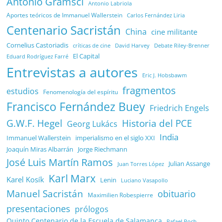
Antonio Gramsci
Antonio Labriola
Aportes teóricos de Immanuel Wallerstein
Carlos Fernández Liria
Centenario Sacristán
China
cine militante
Cornelius Castoriadis
Debate Riley-Brenner
críticas de cine
David Harvey
El Capital
Eduard Rodríguez Farré
Entrevistas a autores
Eric J. Hobsbawm
fragmentos
estudios
Fenomenología del espíritu
Francisco Fernández Buey
Friedrich Engels
G.W.F. Hegel
Historia del PCE
Georg Lukács
India
Immanuel Wallerstein
imperialismo en el siglo XXI
Joaquín Miras Albarrán
Jorge Riechmann
José Luis Martín Ramos
Julian Assange
Juan Torres López
Karl Marx
Karel Kosík
Lenin
Luciano Vasapollo
Manuel Sacristán
obituario
Maximilien Robespierre
presentaciones
prólogos
Quinto Centenario de la Escuela de Salamanca
Rafael Poch