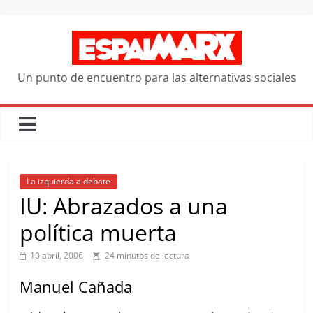
Saltar
al
contenido
Un punto de encuentro para las alternativas sociales
La izquierda a debate
IU: Abrazados a una
política muerta
10 abril, 2006
24 minutos de lectura
Manuel Cañada