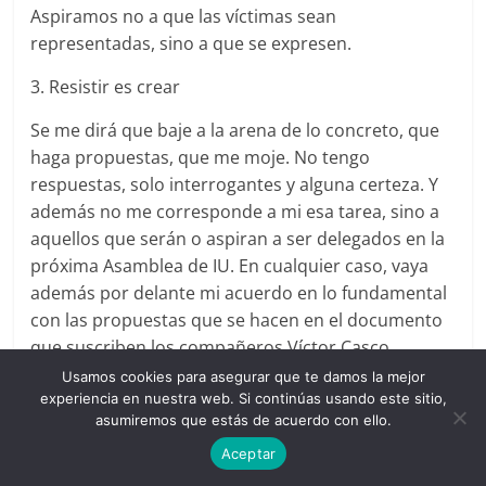
Aspiramos no a que las víctimas sean
representadas, sino a que se expresen.
3. Resistir es crear
Se me dirá que baje a la arena de lo concreto, que
haga propuestas, que me moje. No tengo
respuestas, solo interrogantes y alguna certeza. Y
además no me corresponde a mi esa tarea, sino a
aquellos que serán o aspiran a ser delegados en la
próxima Asamblea de IU. En cualquier caso, vaya
además por delante mi acuerdo en lo fundamental
con las propuestas que se hacen en el documento
que suscriben los compañeros Víctor Casco,
Susana López, Manuel Monereo, Pedro Montes y
Usamos cookies para asegurar que te damos la mejor
Jaime Pastor. He aquí mis interrogantes y mis
experiencia en nuestra web. Si continúas usando este sitio,
asumiremos que estás de acuerdo con ello.
certezas.
Aceptar
Mi única certeza: hay que cambiar de rumbo, no