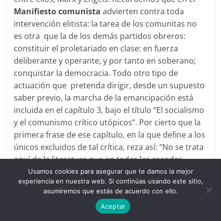
Manifiesto comunista
advierten contra toda
intervención elitista: la tarea de los comunitas no
es otra que la de los demás partidos obreros:
constituir el proletariado en clase: en fuerza
deliberante y operante, y por tanto en soberano;
conquistar la democracia. Todo otro tipo de
actuación que pretenda dirigir, desde un supuesto
saber previo, la marcha de la emancipación está
incluida en el capítulo 3, bajo el título “El socialismo
y el comunismo crítico utópicos”. Por cierto que la
primera frase de ese capítulo, en la que define a los
únicos excluidos de tal crítica, reza así: “No se trata
aquí de la literatura que en todas las grandes
revoluciones modernas ha formulado las
Usamos cookies para asegurar que te damos la mejor
experiencia en nuestra web. Si continúas usando este sitio,
reivindicaciones del proletariado (los escritos de
asumiremos que estás de acuerdo con ello.
Babeuf, etc)”. Expresar por escrito las
Aceptar
reivindicaciones del Soberano organizado es la