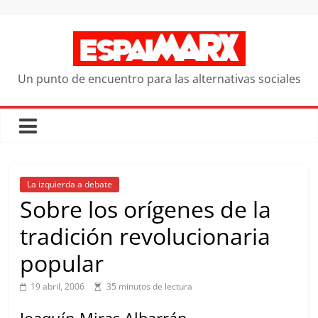
Saltar
al
contenido
Un punto de encuentro para las alternativas sociales
La izquierda a debate
Sobre los orígenes de la
tradición revolucionaria
popular
19 abril, 2006
35 minutos de lectura