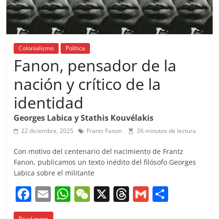
Colonialismo
Política
Fanon, pensador de la
nación y crítico de la
identidad
Georges Labica y Stathis Kouvélakis
22 diciembre, 2025
Frantz Fanon
26 minutos de lectura
Con motivo del centenario del nacimiento de Frantz
Fanon, publicamos un texto inédito del filósofo Georges
Labica sobre el militante
F
E
W
W
X
T
G
C
a
m
h
e
h
m
o
Read more