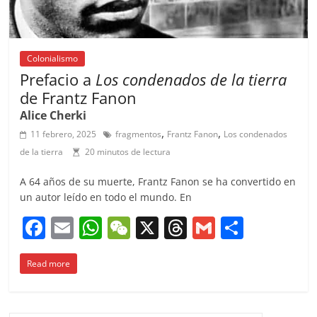
Colonialismo
Prefacio a
Los condenados de la tierra
de Frantz Fanon
Alice Cherki
,
,
11 febrero, 2025
fragmentos
Frantz Fanon
Los condenados
de la tierra
20 minutos de lectura
A 64 años de su muerte, Frantz Fanon se ha convertido en
un autor leído en todo el mundo. En
F
E
W
W
X
T
G
C
a
m
h
e
h
m
o
Read more
c
ai
at
C
re
ai
m
e
l
s
h
a
l
p