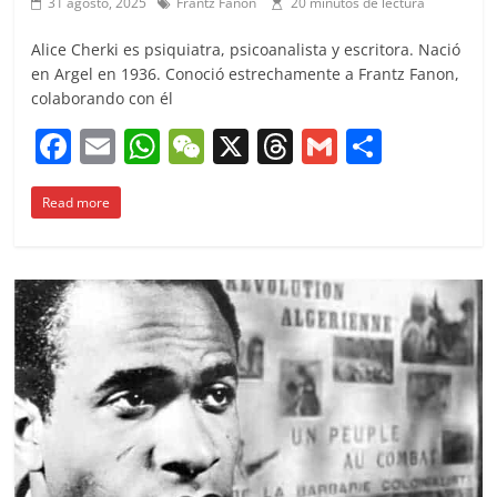
31 agosto, 2025
Frantz Fanon
20 minutos de lectura
Alice Cherki es psiquiatra, psicoanalista y escritora. Nació
en Argel en 1936. Conoció estrechamente a Frantz Fanon,
colaborando con él
F
E
W
W
X
T
G
C
a
m
h
e
h
m
o
Read more
c
ai
at
C
re
ai
m
e
l
s
h
a
l
p
b
A
at
d
ar
o
p
s
tir
o
p
k