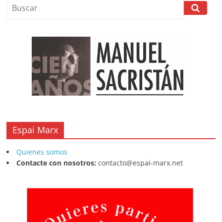
b
A
at
d
ar
o
p
s
tir
o
p
k
Espai Marx
Quienes somos
Contacte con nosotros:
contacto@espai-marx.net