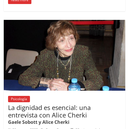
c
ai
at
C
re
ai
m
e
l
s
h
a
l
p
b
A
at
d
ar
o
p
s
tir
o
p
k
Psicología
La dignidad es esencial: una
entrevista con Alice Cherki
Gaele Sobott y Alice Cherki