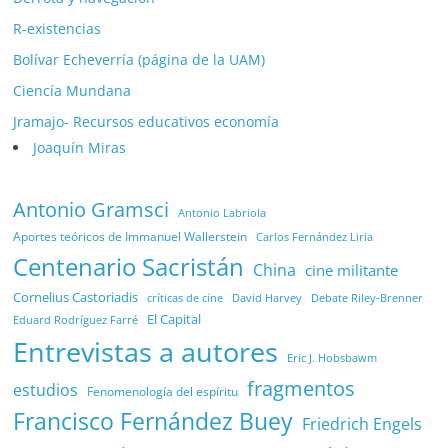
R-existencias
Bolívar Echeverría (página de la UAM)
Ciencía Mundana
Jramajo- Recursos educativos economía
Joaquín Miras
Antonio Gramsci
Antonio Labriola
Aportes teóricos de Immanuel Wallerstein
Carlos Fernández Liria
Centenario Sacristán
China
cine militante
Cornelius Castoriadis
Debate Riley-Brenner
críticas de cine
David Harvey
El Capital
Eduard Rodríguez Farré
Entrevistas a autores
Eric J. Hobsbawm
fragmentos
estudios
Fenomenología del espíritu
Francisco Fernández Buey
Friedrich Engels