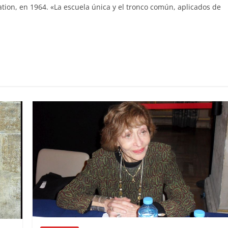
Nation, en 1964. «La escuela única y el tronco común, aplicados de
C
o
m
p
ar
ir