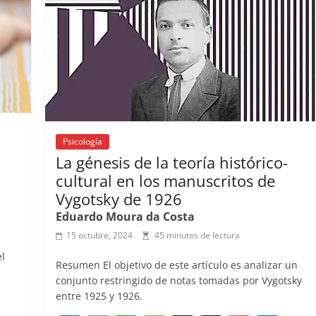
o
p
k
Psicología
La génesis de la teoría histórico-
l
cultural en los manuscritos de
Vygotsky de 1926
Eduardo Moura da Costa
15 octubre, 2024
45 minutos de lectura
el
Resumen El objetivo de este artículo es analizar un
conjunto restringido de notas tomadas por Vygotsky
entre 1925 y 1926.