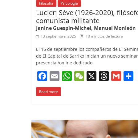
Filosofía
Psicología
Lucien Sève (1926-2020), filósof
comunista militante
Janine Guespin-Michel, Manuel Monleón
13 septiembre, 2025
18 minutos de lectura
El 16 de septiembre los compañeros de El Semin
de El Capital de Sarriko inician un nuevo seminar
presencial/online dedicado
F
E
W
W
X
T
G
a
m
h
e
h
m
Read more
c
ai
at
C
re
ai
e
l
s
h
a
l
b
A
at
d
o
p
s
t
o
p