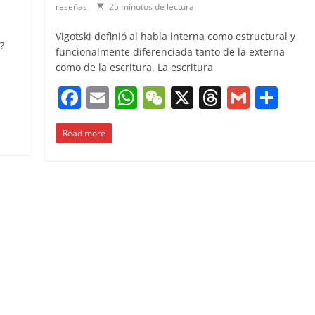
reseñas
25 minutos de lectura
Vigotski definió al habla interna como estructural y
?
funcionalmente diferenciada tanto de la externa
como de la escritura. La escritura
C
F
E
W
W
X
T
G
C
o
a
m
h
e
h
m
o
m
Read more
c
ai
at
C
re
ai
m
p
e
l
s
h
a
l
p
ar
b
A
at
d
ar
ir
o
p
s
tir
o
p
k