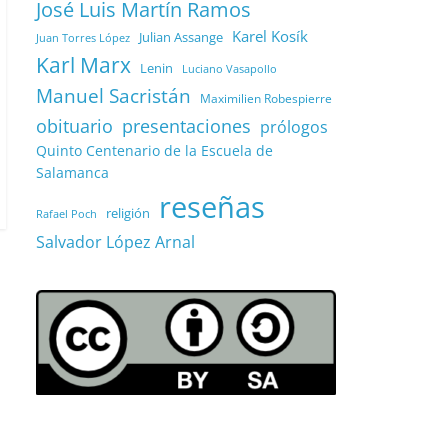
José Luis Martín Ramos
Karel Kosík
Julian Assange
Juan Torres López
Karl Marx
Lenin
Luciano Vasapollo
Manuel Sacristán
Maximilien Robespierre
obituario
presentaciones
prólogos
Quinto Centenario de la Escuela de
Salamanca
reseñas
religión
Rafael Poch
Salvador López Arnal