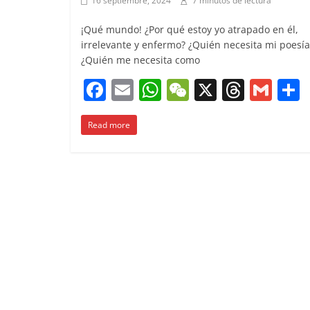
16 septiembre, 2024
7 minutos de lectura
¡Qué mundo! ¿Por qué estoy yo atrapado en él,
irrelevante y enfermo? ¿Quién necesita mi poesía
¿Quién me necesita como
F
E
W
W
X
T
G
a
m
h
e
h
m
Read more
c
ai
at
C
re
ai
e
l
s
h
a
l
b
A
at
d
o
p
s
t
o
p
k