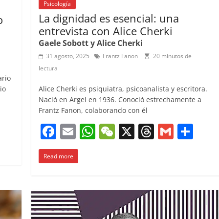
Psicología
La dignidad es esencial: una
o
entrevista con Alice Cherki
Gaele Sobott y Alice Cherki
31 agosto, 2025
Frantz Fanon
20 minutos de
lectura
ario
Alice Cherki es psiquiatra, psicoanalista y escritora.
io
Nació en Argel en 1936. Conoció estrechamente a
Frantz Fanon, colaborando con él
C
F
E
W
W
X
T
G
C
o
a
m
h
e
h
m
o
m
Read more
c
ai
at
C
re
ai
m
p
e
l
s
h
a
l
p
ar
b
A
at
d
ar
ir
o
p
s
tir