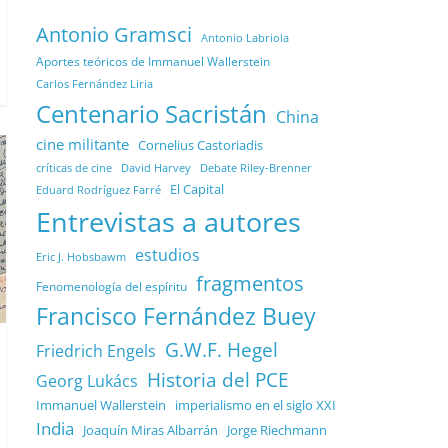
Antonio Gramsci
Antonio Labriola
Aportes teóricos de Immanuel Wallerstein
Carlos Fernández Liria
Centenario Sacristán
China
cine militante
Cornelius Castoriadis
Debate Riley-Brenner
críticas de cine
David Harvey
El Capital
Eduard Rodríguez Farré
Entrevistas a autores
estudios
Eric J. Hobsbawm
fragmentos
Fenomenología del espíritu
Francisco Fernández Buey
G.W.F. Hegel
Friedrich Engels
Historia del PCE
Georg Lukács
Immanuel Wallerstein
imperialismo en el siglo XXI
India
Joaquín Miras Albarrán
Jorge Riechmann