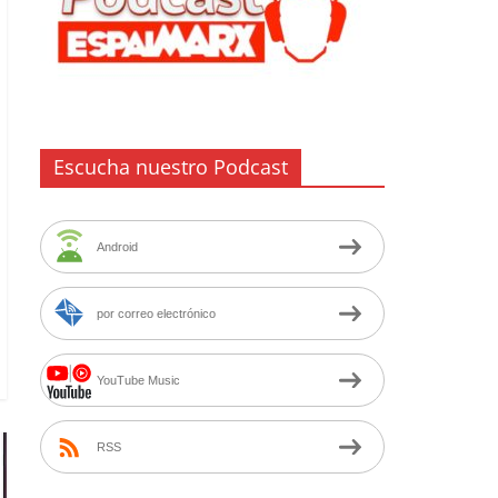
Escucha nuestro Podcast
Android
por correo electrónico
YouTube Music
RSS