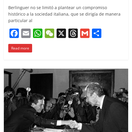
Berlinguer no se limitó a plantear un compromiso
histórico a la sociedad italiana, que se dirigía de manera
particular al
F
E
W
W
X
T
G
C
a
m
h
e
h
m
o
Read more
c
ai
at
C
re
ai
m
e
l
s
h
a
l
p
b
A
at
d
ar
o
p
s
tir
o
p
k