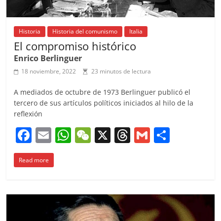
Historia
Historia del comunismo
Italia
El compromiso histórico
Enrico Berlinguer
18 noviembre, 2022
23 minutos de lectura
A mediados de octubre de 1973 Berlinguer publicó el
tercero de sus artículos políticos iniciados al hilo de la
reflexión
F
E
W
W
X
T
G
C
a
m
h
e
h
m
o
Read more
c
ai
at
C
re
ai
m
e
l
s
h
a
l
p
b
A
at
d
ar
o
p
s
tir