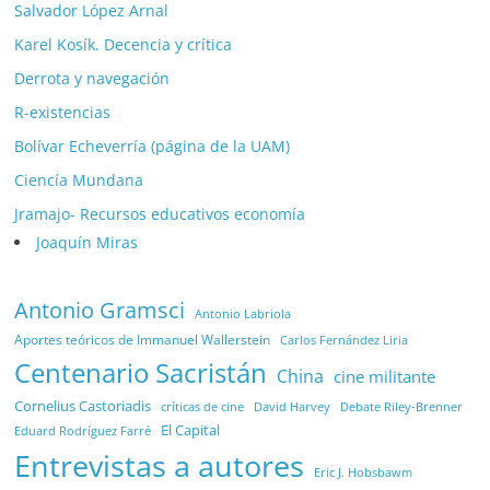
Salvador López Arnal
Karel Kosík. Decencia y crítica
Derrota y navegación
R-existencias
Bolívar Echeverría (página de la UAM)
Ciencía Mundana
Jramajo- Recursos educativos economía
Joaquín Miras
Antonio Gramsci
Antonio Labriola
Aportes teóricos de Immanuel Wallerstein
Carlos Fernández Liria
Centenario Sacristán
China
cine militante
Cornelius Castoriadis
Debate Riley-Brenner
críticas de cine
David Harvey
El Capital
Eduard Rodríguez Farré
Entrevistas a autores
Eric J. Hobsbawm