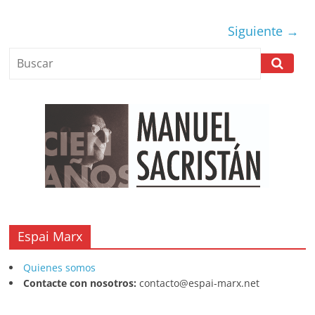
b
A
at
d
ar
Siguiente →
o
p
s
tir
o
p
k
Espai Marx
Quienes somos
Contacte con nosotros:
contacto@espai-marx.net