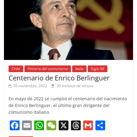
o
p
k
Chile
Historia del comunismo
Italia
Siglo XX
Centenario de Enrico Berlinguer
10 noviembre, 2022
30 minutos de lectura
En mayo de 2022 se cumplió el centenario del nacimiento
de Enrico Berlinguer, el último gran dirigente del
comunismo italiano.
F
E
W
W
X
T
G
C
a
m
h
e
h
m
o