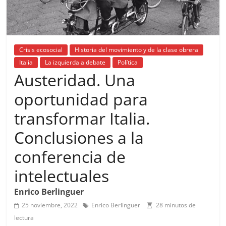
Crisis ecosocial
Historia del movimiento y de la clase obrera
Italia
La izquierda a debate
Política
Austeridad. Una
oportunidad para
transformar Italia.
Conclusiones a la
conferencia de
intelectuales
Enrico Berlinguer
25 noviembre, 2022
Enrico Berlinguer
28 minutos de
lectura