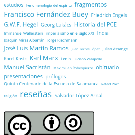
fragmentos
estudios
Fenomenología del espíritu
Francisco Fernández Buey
Friedrich Engels
G.W.F. Hegel
Historia del PCE
Georg Lukács
India
Immanuel Wallerstein
imperialismo en el siglo XXI
Joaquín Miras Albarrán
Jorge Riechmann
José Luis Martín Ramos
Julian Assange
Juan Torres López
Karl Marx
Karel Kosík
Lenin
Luciano Vasapollo
Manuel Sacristán
obituario
Maximilien Robespierre
presentaciones
prólogos
Quinto Centenario de la Escuela de Salamanca
Rafael Poch
reseñas
Salvador López Arnal
religión