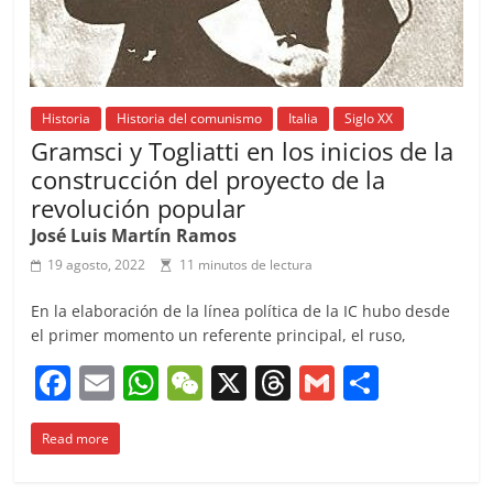
Historia
Historia del comunismo
Italia
Siglo XX
Gramsci y Togliatti en los inicios de la
construcción del proyecto de la
revolución popular
José Luis Martín Ramos
19 agosto, 2022
11 minutos de lectura
En la elaboración de la línea política de la IC hubo desde
el primer momento un referente principal, el ruso,
F
E
W
W
X
T
G
C
a
m
h
e
h
m
o
Read more
c
ai
at
C
re
ai
m
e
l
s
h
a
l
p