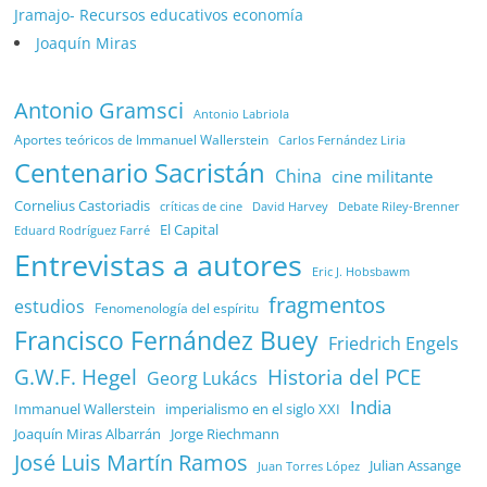
Jramajo- Recursos educativos economía
Joaquín Miras
Antonio Gramsci
Antonio Labriola
Aportes teóricos de Immanuel Wallerstein
Carlos Fernández Liria
Centenario Sacristán
China
cine militante
Cornelius Castoriadis
Debate Riley-Brenner
críticas de cine
David Harvey
El Capital
Eduard Rodríguez Farré
Entrevistas a autores
Eric J. Hobsbawm
fragmentos
estudios
Fenomenología del espíritu
Francisco Fernández Buey
Friedrich Engels
G.W.F. Hegel
Historia del PCE
Georg Lukács
India
Immanuel Wallerstein
imperialismo en el siglo XXI
Joaquín Miras Albarrán
Jorge Riechmann
José Luis Martín Ramos
Julian Assange
Juan Torres López