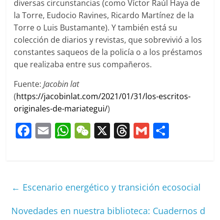
diversas circunstancias (como Víctor Raúl Haya de
la Torre, Eudocio Ravines, Ricardo Martínez de la
Torre o Luis Bustamante). Y también está su
colección de diarios y revistas, que sobrevivió a los
constantes saqueos de la policía o a los préstamos
que realizaba entre sus compañeros.
Fuente:
Jacobin lat
(
https://jacobinlat.com/2021/01/31/los-escritos-
originales-de-mariategui/
)
F
E
W
W
X
T
G
C
a
m
h
e
h
m
o
c
ai
at
C
re
ai
m
e
l
s
h
a
l
p
←
Escenario energético y transición ecosocial
b
A
at
d
ar
o
p
s
tir
Novedades en nuestra biblioteca: Cuadernos d