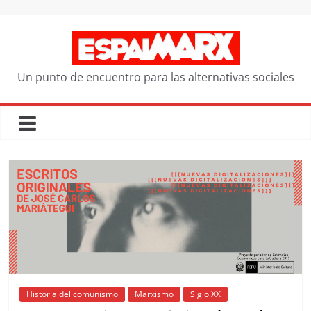
Saltar
al
contenido
Un punto de encuentro para las alternativas sociales
Historia del comunismo
Marxismo
Siglo XX