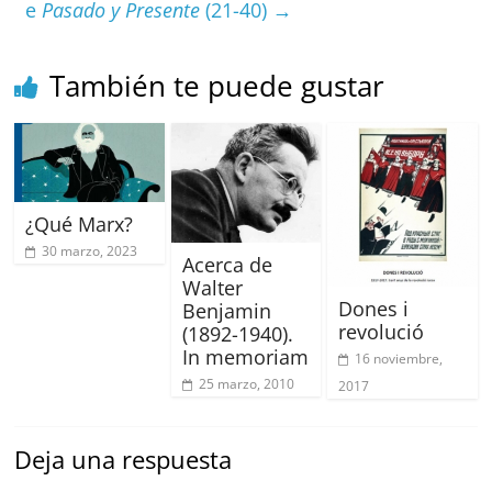
o
p
e
Pasado y Presente
(21-40)
→
k
También te puede gustar
¿Qué Marx?
30 marzo, 2023
Acerca de
Walter
Dones i
Benjamin
revolució
(1892-1940).
In memoriam
16 noviembre,
25 marzo, 2010
2017
Deja una respuesta