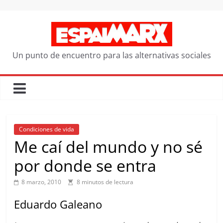
Saltar
al
contenido
Un punto de encuentro para las alternativas sociales
Condiciones de vida
Me caí del mundo y no sé
por donde se entra
8 marzo, 2010
8 minutos de lectura
Eduardo Galeano