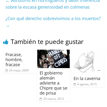
←
Altruismo en hormigueros y débil inferencia
b
A
at
d
ar
sobre la escasa generosidad en colmenas
o
p
s
tir
¿Con qué derecho sobrevivimos a los muertos?
o
p
→
k
También te puede gustar
Fracase,
hombre,
fracase
24 mayo, 2009
El gobierno
alemán
En la caverna
advierte a
4 agosto, 2015
Chipre que se
de prisa
20 marzo, 2013