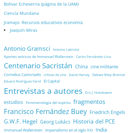
Bolívar Echeverría (página de la UAM)
Ciencía Mundana
Jramajo- Recursos educativos economía
Joaquín Miras
Antonio Gramsci
Antonio Labriola
Aportes teóricos de Immanuel Wallerstein
Carlos Fernández Liria
Centenario Sacristán
China
cine militante
Cornelius Castoriadis
Debate Riley-Brenner
críticas de cine
David Harvey
El Capital
Eduard Rodríguez Farré
Entrevistas a autores
Eric J. Hobsbawm
fragmentos
estudios
Fenomenología del espíritu
Francisco Fernández Buey
Friedrich Engels
G.W.F. Hegel
Historia del PCE
Georg Lukács
India
Immanuel Wallerstein
imperialismo en el siglo XXI