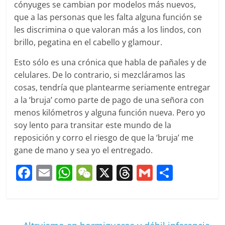
cónyuges se cambian por modelos más nuevos,
que a las personas que les falta alguna función se
les discrimina o que valoran más a los lindos, con
brillo, pegatina en el cabello y glamour.
Esto sólo es una crónica que habla de pañales y de
celulares. De lo contrario, si mezcláramos las
cosas, tendría que plantearme seriamente entregar
a la ‘bruja’ como parte de pago de una señora con
menos kilómetros y alguna función nueva. Pero yo
soy lento para transitar este mundo de la
reposición y corro el riesgo de que la ‘bruja’ me
gane de mano y sea yo el entregado.
F
E
W
W
X
T
G
C
a
m
h
e
h
m
o
c
ai
at
C
re
ai
m
e
l
s
h
a
l
p