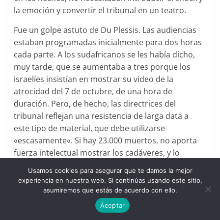
la emoción y convertir el tribunal en un teatro.
Fue un golpe astuto de Du Plessis. Las audiencias
estaban programadas inicialmente para dos horas
cada parte. A los sudafricanos se les había dicho,
muy tarde, que se aumentaba a tres porque los
israelíes insistían en mostrar su vídeo de la
atrocidad del 7 de octubre, de una hora de
duración. Pero, de hecho, las directrices del
tribunal reflejan una resistencia de larga data a
este tipo de material, que debe utilizarse
«escasamente«. Si hay 23.000 muertos, no aporta
fuerza intelectual mostrar los cadáveres, y lo
mismo puede decirse de los 1.000 muertos del 7 de
Usamos cookies para asegurar que te damos la mejor
octubre.
experiencia en nuestra web. Si continúas usando este sitio,
asumiremos que estás de acuerdo con ello.
Du Plessis concluyó que la destrucción de la
Aceptar
infraestructura palestina que sustenta la vida