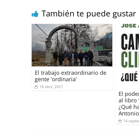
o
p
s
t
También te puede gustar
o
p
k
El trabajo extraordinario de
gente ‘ordinaria’
18 abril, 2021
El pode
al libr
¿Qué ha
Antonio
14 septi