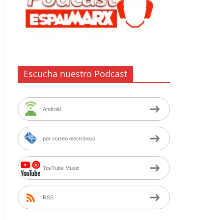
Escucha nuestro Podcast
Android
por correo electrónico
YouTube Music
RSS