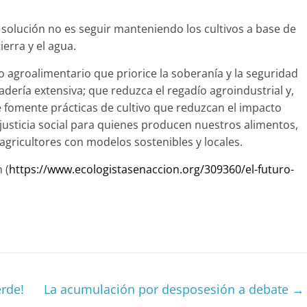
 solución no es seguir manteniendo los cultivos a base de
ierra y el agua.
agroalimentario que priorice la soberanía y la seguridad
ería extensiva; que reduzca el regadío agroindustrial y,
ue fomente prácticas de cultivo que reduzcan el impacto
 justicia social para quienes producen nuestros alimentos,
ricultores con modelos sostenibles y locales.
 (
https://www.ecologistasenaccion.org/309360/el-futuro-
C
o
m
p
erde!
La acumulación por desposesión a debate
→
ar