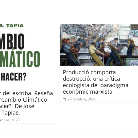
ir
Producció comporta
destrucció: una crítica
ecologista del paradigma
econòmic marxista
r del escriba. Reseña
o “Cambio Climático
26 octubre, 2020
cer?” De Jose
 Tapias.
embre, 2020