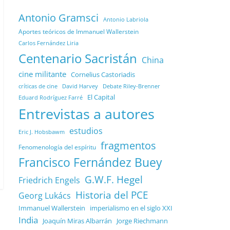
Antonio Gramsci
Antonio Labriola
Aportes teóricos de Immanuel Wallerstein
Carlos Fernández Liria
Centenario Sacristán
China
cine militante
Cornelius Castoriadis
Debate Riley-Brenner
críticas de cine
David Harvey
El Capital
Eduard Rodríguez Farré
Entrevistas a autores
estudios
Eric J. Hobsbawm
fragmentos
Fenomenología del espíritu
Francisco Fernández Buey
G.W.F. Hegel
Friedrich Engels
Historia del PCE
Georg Lukács
Immanuel Wallerstein
imperialismo en el siglo XXI
India
Joaquín Miras Albarrán
Jorge Riechmann