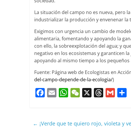
sociedad.
La situación del campo no es nueva, pero la
industrializar la producción y envenenar la t
Exigimos con urgencia un cambio de modelo 
alimentaria, fomentando y apoyando la ganad
con ello, la sobreexplotación del agua; y q
negativo en los ecosistemas y garanticen la
apoyando al mismo tiempo a los pequeños ag
Fuente: Página web de Ecologistas en Acción
del-campo-depende-de-la-ecologia/
)
F
E
W
W
X
T
G
a
m
h
e
h
m
c
ai
at
C
re
ai
e
l
s
h
a
l
←
¡Verde que te quiero rojo, violeta y v
b
A
at
d