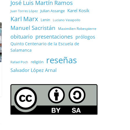
José Luis Martín Ramos
Karel Kosík
Julian Assange
Juan Torres López
Karl Marx
Lenin
Luciano Vasapollo
Manuel Sacristán
Maximilien Robespierre
obituario
presentaciones
prólogos
Quinto Centenario de la Escuela de
Salamanca
reseñas
religión
Rafael Poch
Salvador López Arnal