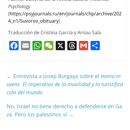
Psychology
(
https://psyjournals.ru/en/journals/chp/archive/202
4_n1/Suvorov_obituary
)
Traducción de Cristina García y Arnau Sala
F
E
W
W
X
T
G
C
a
m
h
e
h
m
o
c
ai
at
C
re
ai
m
e
l
s
h
a
l
p
←
Entrevista a Josep Burgaya sobre el
Homo m
b
A
at
d
ar
ovens. El imperativo de la movilidad y la turistifica
o
p
s
tir
ción del mundo
o
p
No, Israel no tiene derecho a defenderse en Ga
k
za. Pero los palestinos sí
→