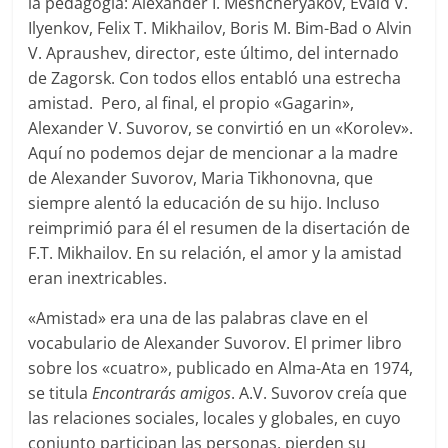
la pedagogía: Alexander I. Meshcheryakov, Evald V.
Ilyenkov, Felix T. Mikhailov, Boris M. Bim-Bad o Alvin
V. Apraushev, director, este último, del internado
de Zagorsk. Con todos ellos entabló una estrecha
amistad. Pero, al final, el propio «Gagarin»,
Alexander V. Suvorov, se convirtió en un «Korolev».
Aquí no podemos dejar de mencionar a la madre
de Alexander Suvorov, Maria Tikhonovna, que
siempre alentó la educación de su hijo. Incluso
reimprimió para él el resumen de la disertación de
F.T. Mikhailov. En su relación, el amor y la amistad
eran inextricables.
«Amistad» era una de las palabras clave en el
vocabulario de Alexander Suvorov. El primer libro
sobre los «cuatro», publicado en Alma-Ata en 1974,
se titula
Encontrarás amigos
. A.V. Suvorov creía que
las relaciones sociales, locales y globales, en cuyo
conjunto participan las personas, pierden su