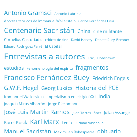
Antonio Gramsci
Antonio Labriola
Aportes teóricos de Immanuel Wallerstein
Carlos Fernández Liria
Centenario Sacristán
China
cine militante
Cornelius Castoriadis
Debate Riley-Brenner
críticas de cine
David Harvey
El Capital
Eduard Rodríguez Farré
Entrevistas a autores
Eric J. Hobsbawm
fragmentos
estudios
Fenomenología del espíritu
Francisco Fernández Buey
Friedrich Engels
G.W.F. Hegel
Historia del PCE
Georg Lukács
India
Immanuel Wallerstein
imperialismo en el siglo XXI
Joaquín Miras Albarrán
Jorge Riechmann
José Luis Martín Ramos
Julian Assange
Juan Torres López
Karl Marx
Karel Kosík
Lenin
Luciano Vasapollo
Manuel Sacristán
obituario
Maximilien Robespierre