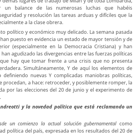
y demás lugares de trabajo de Milán y de toda Lombardía,
r un balance de las numerosas luchas que habéis
guridad y resolución las tareas arduas y difíciles que la
cialmente a la clase obrera.
to político y económico muy delicado. La semana pasada
 han puesto en evidencia un estado de mayor tensión y de
erior (especialmente en la Democracia Cristiana) y han
 han agudizado las divergencias entre las fuerzas políticas
 que hay que tomar frente a una crisis que no presenta
erdadera. Simultáneamente, Y de aquí los elementos de
o definiendo nuevas Y complicadas maniobras políticas,
 procedan, a hace: retroceder, y posiblemente romper, la
ida por las elecciones del 20 de junio y el experimento de
.
Andreotti y la novedad política que está reclamando un
.
sde un comienzo la actual solución gubernamental
como
ad política del país, expresada en los resultados del 20 de