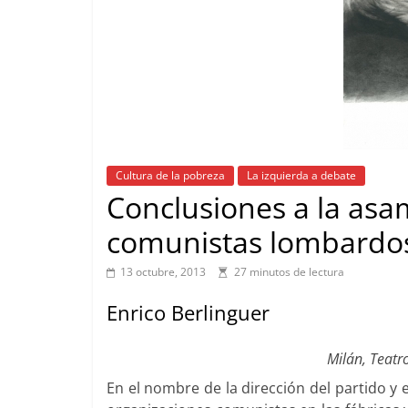
Cultura de la pobreza
La izquierda a debate
Conclusiones a la asa
comunistas lombardo
13 octubre, 2013
27 minutos de lectura
Enrico Berlinguer
Milán, Teatr
En el nombre de la dirección del partido y 