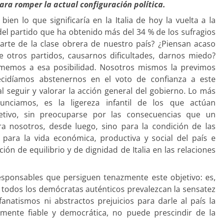
ara romper la actual configuración política.
en lo que significaría en la Italia de hoy la vuelta a la
 del partido que ha obtenido más del 34 % de los sufragios
arte de la clase obrera de nuestro país? ¿Piensan acaso
e otros partidos, causarnos dificultades, darnos miedo?
memos a esa posibilidad. Nosotros mismos la previmos
idíamos abstenernos en el voto de confianza a este
 seguir y valorar la acción general del gobierno. Lo más
nciamos, es la ligereza infantil de los que actúan
etivo, sin preocuparse por las consecuencias que un
ra nosotros, desde luego, sino para la condición de las
para la vida económica, productiva y social del país e
ón de equilibrio y de dignidad de Italia en las relaciones
esponsables que persiguen tenazmente este objetivo: es,
 todos los demócratas auténticos prevalezcan la sensatez
fanatismos ni abstractos prejuicios para darle al país la
namente fiable y democrática, no puede prescindir de la