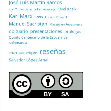
José Luis Martín Ramos
Karel Kosík
Julian Assange
Juan Torres López
Karl Marx
Lenin
Luciano Vasapollo
Manuel Sacristán
Maximilien Robespierre
obituario
presentaciones
prólogos
Quinto Centenario de la Escuela de
Salamanca
reseñas
religión
Rafael Poch
Salvador López Arnal