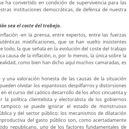
a se ha convertido en condición de supervivencia para las
stras instituciones democráticas, de defensa de nuestra
ión sea el coste del trabajo.
flación -en la prensa, entre expertos, entre las fuerzas
ténticas mixtificaciones, que se han vuelto insistentes
 todo, la que señala en la evolución del coste del trabajo
ica causa de la inflación, o, por lo menos, la única sobre la
 realidad, como bien han dicho aquí muchos camaradas, es
io y una valoración honesta de las causas de la situación
 pueden olvidar los espantosos despilfarros y distorsiones
n el curso del caótico desarrollo de los años cincuenta y
la política clientelista y electoralista de los gobiernos
 Y tampoco se puede ignorar el estado de monstruoso
blica y del sector público: los mecanismos de dilatación
 improductiva del gasto público son, como acertadamente
tido republicano, uno de los factores fundamentales de