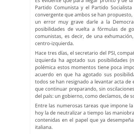
Es evidente que para llegar pronto y de l
Partido Comunista y el Partido Socialista
convergente que ambos se han propuesto, p
un error muy grave darle a la Democrac
posibilidades de vuelta a fórmulas de go
comunistas, es decir, de una exhumación
centro-izquierda.
Hace tres días, el secretario del PSI, compañ
izquierda ha agotado sus posibilidades 
polémica estos momentos tiene poca impo
acuerdo en que ha agotado sus posibilid
todos se han resignado a levantar acta de e
que continuar preparando, sin oscilaciones
del país: un gobierno, como decíamos, de s
Entre las numerosas tareas que impone la l
hoy la de neutralizar a tiempo las maniobr
contenidas en el papel que ya desempeña e
italiana.