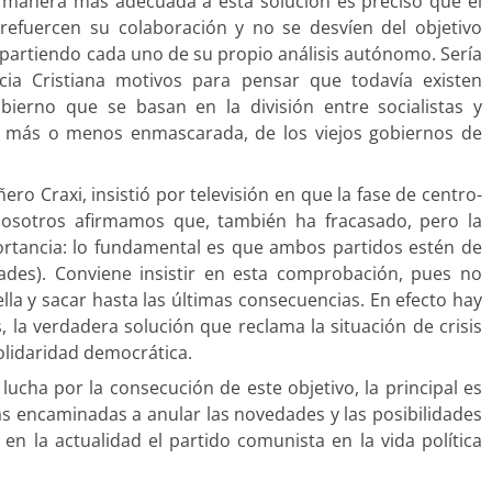
a manera más adecuada a esta solución es preciso que el
 refuercen su colaboración y no se desvíen del objetivo
artiendo cada uno de su propio análisis autónomo. Sería
ia Cristiana motivos para pensar que todavía existen
bierno que se basan en la división entre socialistas y
, más o menos enmascarada, de los viejos gobiernos de
ero Craxi, insistió por televisión en que la fase de centro-
(nosotros afirmamos que, también ha fracasado, pero la
rtancia: lo fundamental es que ambos partidos estén de
ades). Conviene insistir en esta comprobación, pues no
lla y sacar hasta las últimas consecuencias. En efecto hay
, la verdadera solución que reclama la situación de crisis
olidaridad democrática.
ucha por la consecución de este objetivo, la principal es
as encaminadas a anular las novedades y las posibilidades
n la actualidad el partido comunista en la vida política