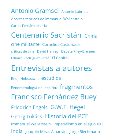
Antonio Gramsci
Antonio Labriola
Aportes teóricos de Immanuel Wallerstein
Carlos Fernández Liria
Centenario Sacristán
China
cine militante
Cornelius Castoriadis
Debate Riley-Brenner
críticas de cine
David Harvey
El Capital
Eduard Rodríguez Farré
Entrevistas a autores
estudios
Eric J. Hobsbawm
fragmentos
Fenomenología del espíritu
Francisco Fernández Buey
G.W.F. Hegel
Friedrich Engels
Historia del PCE
Georg Lukács
Immanuel Wallerstein
imperialismo en el siglo XXI
India
Joaquín Miras Albarrán
Jorge Riechmann