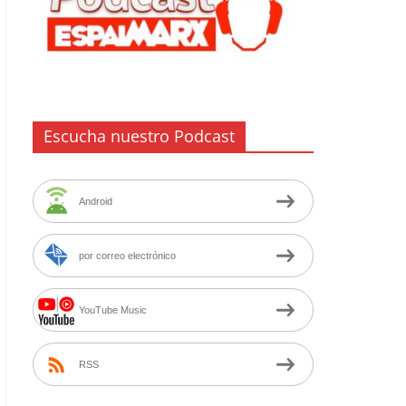
Escucha nuestro Podcast
Android
por correo electrónico
YouTube Music
RSS