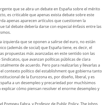
urgente que se abra un debate en España sobre el mérito
cto, es criticable que apenas exista debate sobre este
erda apenas aparecen artículos que cuestionen la
e tal debate debería darse con especial énfasis entre las
rismos.
a izquierda que se oponen a salirse del euro, no están
 (además de social) que España tiene, es decir, el
Las propuestas más avanzadas en este sentido son las
Sindicatos, que avanzan políticas públicas de clara
totalmente de acuerdo. Pero para realizarlas y llevarlas a
el contexto político del establishment que gobierna tanto
titucional de la Eurozona es, por diseño, liberal, y es
a España a un desempleo y precariedad por muchísimos
ían explicar cómo piensan resolver el enorme desempleo y
dad Pompeu Fabra, y Profesor de Public Policy. The Johns