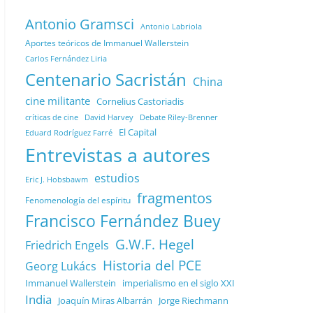
Antonio Gramsci
Antonio Labriola
Aportes teóricos de Immanuel Wallerstein
Carlos Fernández Liria
Centenario Sacristán
China
cine militante
Cornelius Castoriadis
Debate Riley-Brenner
críticas de cine
David Harvey
El Capital
Eduard Rodríguez Farré
Entrevistas a autores
estudios
Eric J. Hobsbawm
fragmentos
Fenomenología del espíritu
Francisco Fernández Buey
G.W.F. Hegel
Friedrich Engels
Historia del PCE
Georg Lukács
Immanuel Wallerstein
imperialismo en el siglo XXI
India
Joaquín Miras Albarrán
Jorge Riechmann