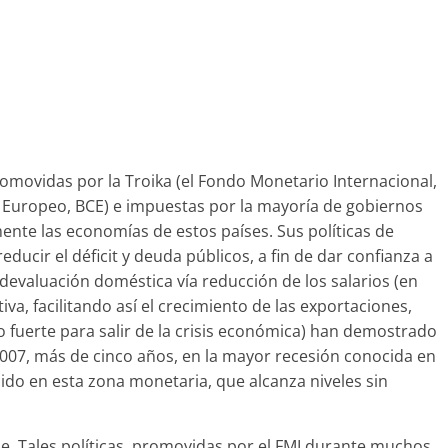
promovidas por la Troika (el Fondo Monetario Internacional,
l Europeo, BCE) e impuestas por la mayoría de gobiernos
te las economías de estos países. Sus políticas de
ducir el déficit y deuda públicos, a fin de dar confianza a
 devaluación doméstica vía reducción de los salarios (en
a, facilitando así el crecimiento de las exportaciones,
 fuerte para salir de la crisis económica) han demostrado
2007, más de cinco años, en la mayor recesión conocida en
ido en esta zona monetaria, que alcanza niveles sin
le. Tales políticas, promovidas por el FMI durante muchos