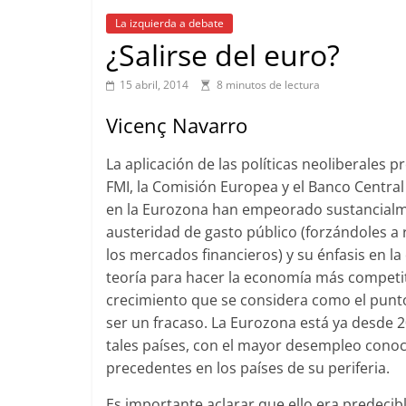
La izquierda a debate
¿Salirse del euro?
15 abril, 2014
8 minutos de lectura
Vicenç Navarro
La aplicación de las políticas neoliberales 
FMI, la Comisión Europea y el Banco Centra
en la Eurozona han empeorado sustancialmen
austeridad de gasto público (forzándoles a re
los mercados financieros) y su énfasis en la
teoría para hacer la economía más competitiv
crecimiento que se considera como el punto
ser un fracaso. La Eurozona está ya desde 
tales países, con el mayor desempleo conoc
precedentes en los países de su periferia.
Es importante aclarar que ello era predecib