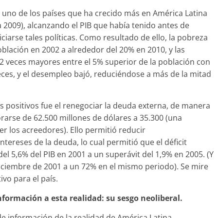
 uno de los países que ha crecido más en América Latina
 2009), alcanzando el PIB que había tenido antes de
niciarse tales políticas. Como resultado de ello, la pobreza
oblación en 2002 a alrededor del 20% en 2010, y las
2 veces mayores entre el 5% superior de la población con
veces, y el desempleo bajó, reduciéndose a más de la mitad
s positivos fue el renegociar la deuda externa, de manera
rarse de 62.500 millones de dólares a 35.300 (una
 los acreedores). Ello permitió reducir
tereses de la deuda, lo cual permitió que el déficit
del 5,6% del PIB en 2001 a un superávit del 1,9% en 2005. (Y
diciembre de 2001 a un 72% en el mismo periodo). Se mire
vo para el país.
formación a esta realidad: su sesgo neoliberal.
e información de la realidad de América Latina,