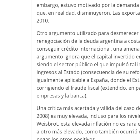
embargo, estuvo motivado por la demanda d
que, en realidad, disminuyeron. Las export
2010.
Otro argumento utilizado para desmerecer e
renegociación de la deuda argentina a cost
conseguir crédito internacional, una amena
argumento ignora que el capital invertido en
siendo el sector público el que impulsó tal
ingresos al Estado (consecuencia de su refor
igualmente aplicable a España, donde el Es
corrigiendo el fraude fiscal (extendido, en p
empresas y la banca).
Una crítica más acertada y válida del caso d
2008) es muy elevada, incluso para los nive
Weisbrot, esta elevada inflación no es rara
a otro más elevado, como también ocurrió e
negar los otros positivos.