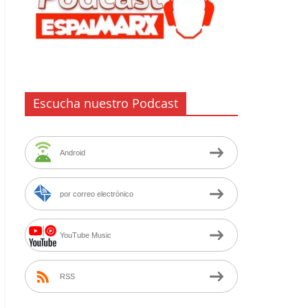
Escucha nuestro Podcast
Android
por correo electrónico
YouTube Music
RSS