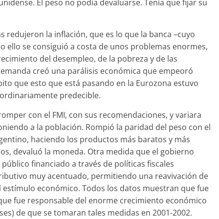
unidense. El peso no podía devaluarse. Tenía que fijar su
s redujeron la inflación, que es lo que la banca –cuyo
ro ello se consiguió a costa de unos problemas enormes,
ecimiento del desempleo, de la pobreza y de las
 demanda creó una parálisis económica que empeoró
Repito que esto que está pasando en la Eurozona estuvo
aordinariamente predecible.
 romper con el FMI, con sus recomendaciones, y variara
poniendo a la población. Rompió la paridad del peso con el
argentino, haciendo los productos más baratos y más
rios, devaluó la moneda. Otra medida que el gobierno
úblico financiado a través de políticas fiscales
tributivo muy acentuado, permitiendo una reavivación de
l estímulo económico. Todos los datos muestran que fue
que fue responsable del enorme crecimiento económico
eses) de que se tomaran tales medidas en 2001-2002.