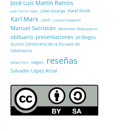
José Luis Martín Ramos
Karel Kosík
Julian Assange
Juan Torres López
Karl Marx
Lenin
Luciano Vasapollo
Manuel Sacristán
Maximilien Robespierre
obituario
presentaciones
prólogos
Quinto Centenario de la Escuela de
Salamanca
reseñas
religión
Rafael Poch
Salvador López Arnal