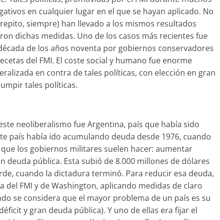
ativos en cualquier lugar en el que se hayan aplicado. No
 (repito, siempre) han llevado a los mismos resultados
eron dichas medidas. Uno de los casos más recientes fue
a década de los años noventa por gobiernos conservadores
s recetas del FMI. El coste social y humano fue enorme
alizada en contra de tales políticas, con elección en gran
mpir tales políticas.
ste neoliberalismo fue Argentina, país que había sido
Este país había ido acumulando deuda desde 1976, cuando
o que los gobiernos militares suelen hacer: aumentar
 deuda pública. Esta subió de 8.000 millones de dólares
rde, cuando la dictadura terminó. Para reducir esa deuda,
ta del FMI y de Washington, aplicando medidas de claro
ndo se considera que el mayor problema de un país es su
déficit y gran deuda pública). Y uno de ellas era fijar el