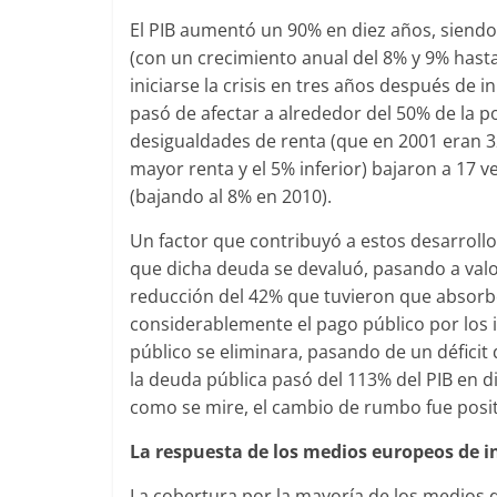
El PIB aumentó un 90% en diez años, siendo
(con un crecimiento anual del 8% y 9% hasta
iniciarse la crisis en tres años después de i
pasó de afectar a alrededor del 50% de la p
desigualdades de renta (que en 2001 eran 3
mayor renta y el 5% inferior) bajaron a 17 
(bajando al 8% en 2010).
Un factor que contribuyó a estos desarrollo
que dicha deuda se devaluó, pasando a valo
reducción del 42% que tuvieron que absorber
considerablemente el pago público por los in
público se eliminara, pasando de un déficit 
la deuda pública pasó del 113% del PIB en 
como se mire, el cambio de rumbo fue positi
La respuesta de los medios europeos de in
La cobertura por la mayoría de los medios d