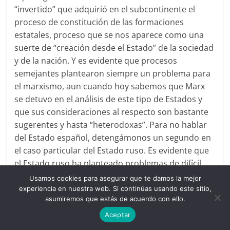
“invertido” que adquirió en el subcontinente el
proceso de constitución de las formaciones
estatales, proceso que se nos aparece como una
suerte de “creación desde el Estado” de la sociedad
y de la nación. Y es evidente que procesos
semejantes plantearon siempre un problema para
el marxismo, aun cuando hoy sabemos que Marx
se detuvo en el análisis de este tipo de Estados y
que sus consideraciones al respecto son bastante
sugerentes y hasta “heterodoxas”. Para no hablar
del Estado español, detengámonos un segundo en
el caso particular del Estado ruso. Es evidente que
el Estado ruso ha planteado problemas de difícil
resolución para el marxismo. No, claro está, para
Usamos cookies para asegurar que te damos la mejor
los historiadores soviéticos, que habituados como
experiencia en nuestra web. Si continúas usando este sitio,
asumiremos que estás de acuerdo con ello.
están a sustituir historiografía por ideología, no
abordan o eluden el problema en su verdadera
Aceptar
dimensión. Me refiero sobre todo a los marxistas