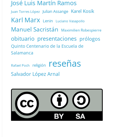
José Luis Martín Ramos
Karel Kosík
Julian Assange
Juan Torres López
Karl Marx
Lenin
Luciano Vasapollo
Manuel Sacristán
Maximilien Robespierre
obituario
presentaciones
prólogos
Quinto Centenario de la Escuela de
Salamanca
reseñas
religión
Rafael Poch
Salvador López Arnal