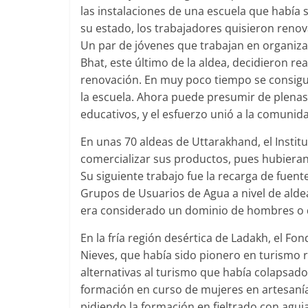
las instalaciones de una escuela que había
su estado, los trabajadores quisieron reno
Un par de jóvenes que trabajan en organizac
Bhat, este último de la aldea, decidieron r
renovación. En muy poco tiempo se consigu
la escuela. Ahora puede presumir de plenas
educativos, y el esfuerzo unió a la comunid
En unas 70 aldeas de Uttarakhand, el Institut
comercializar sus productos, pues hubieran 
Su siguiente trabajo fue la recarga de fuen
Grupos de Usuarios de Agua a nivel de aldea
era considerado un dominio de hombres o de
En la fría región desértica de Ladakh, el Fo
Nieves, que había sido pionero en turismo r
alternativas al turismo que había colapsad
formación en curso de mujeres en artesanía 
pidiendo la formación en fieltrado con aguj