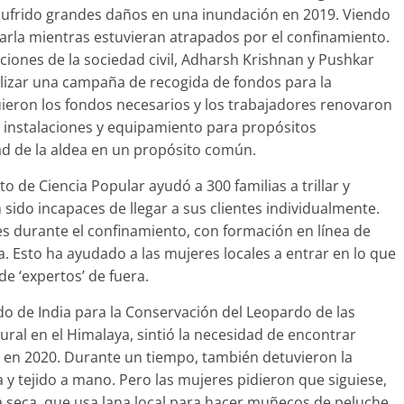
 sufrido grandes daños en una inundación en 2019. Viendo
varla mientras estuvieran atrapados por el confinamiento.
iones de la sociedad civil, Adharsh Krishnan y Pushkar
ealizar una campaña de recogida de fondos para la
ieron los fondos necesarios y los trabajadores renovaron
 instalaciones y equipamiento para propósitos
ad de la aldea en un propósito común.
o de Ciencia Popular ayudó a 300 familias a trillar y
sido incapaces de llegar a sus clientes individualmente.
tes durante el confinamiento, con formación en línea de
. Esto ha ayudado a las mujeres locales a entrar en lo que
 ‘expertos’ de fuera.
ndo de India para la Conservación del Leopardo de las
ural en el Himalaya, sintió la necesidad de encontrar
o en 2020. Durante un tiempo, también detuvieron la
y tejido a mano. Pero las mujeres pidieron que siguiese,
a seca, que usa lana local para hacer muñecos de peluche.