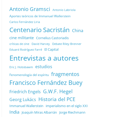
Antonio Gramsci
Antonio Labriola
Aportes teóricos de Immanuel Wallerstein
Carlos Fernández Liria
Centenario Sacristán
China
cine militante
Cornelius Castoriadis
Debate Riley-Brenner
críticas de cine
David Harvey
El Capital
Eduard Rodríguez Farré
Entrevistas a autores
estudios
Eric J. Hobsbawm
fragmentos
Fenomenología del espíritu
Francisco Fernández Buey
G.W.F. Hegel
Friedrich Engels
Historia del PCE
Georg Lukács
Immanuel Wallerstein
imperialismo en el siglo XXI
India
Joaquín Miras Albarrán
Jorge Riechmann