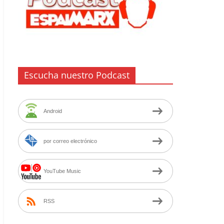
Escucha nuestro Podcast
Android
por correo electrónico
YouTube Music
RSS