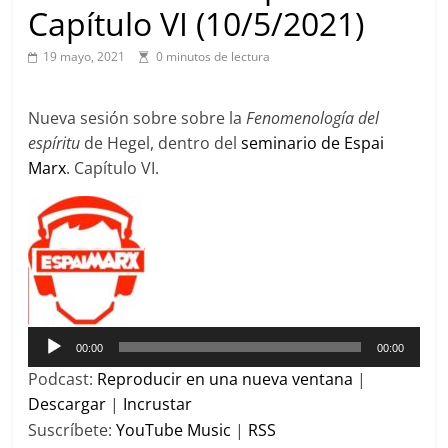
Capítulo VI (10/5/2021)
19 mayo, 2021
0 minutos de lectura
Nueva sesión sobre sobre la
Fenomenología del
espíritu
de Hegel, dentro del
seminario de Espai
Marx
. Capítulo VI.
Reproductor
de
audio
00:00
00:00
Podcast:
Reproducir en una nueva ventana
|
Descargar
|
Incrustar
Suscríbete:
YouTube Music
|
RSS