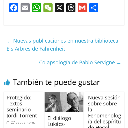
F
E
W
W
X
T
G
C
a
m
h
e
h
m
o
c
ai
at
C
re
ai
m
e
l
s
h
a
l
p
←
Nuevas publicaciones en nuestra biblioteca
b
A
at
d
ar
Els Arbres de Fahrenheit
o
p
s
tir
o
p
Colapsología de Pablo Servigne
→
k
También te puede gustar
Protegido:
Nueva sesión
Textos
sobre sobre
seminario
la
Jordi Torrent
Fenomenolog
El diálogo
ía del espíritu
27 septiembre,
Lukács-
de Hegel,