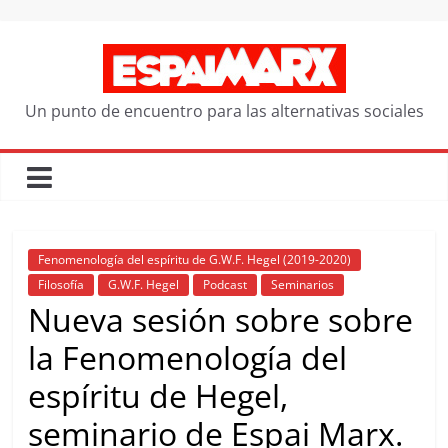
Saltar
al
contenido
Un punto de encuentro para las alternativas sociales
Fenomenología del espíritu de G.W.F. Hegel (2019-2020)
Filosofía
G.W.F. Hegel
Podcast
Seminarios
Nueva sesión sobre sobre
la Fenomenología del
espíritu de Hegel,
seminario de Espai Marx.