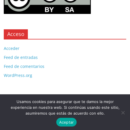
Acceso
Acceder
Feed de entradas
Feed de comentarios
WordPress.org
Usamos cookies para asegurar que te damos la mejor
Copyright © 2026
. All rights reserved.
experiencia en nuestra web. Si continúas usando este sitio,
Theme:
ColorMag Pro
by ThemeGrill. Powered by
WordPress
.
asumiremos que estás de acuerdo con ello.
Aceptar