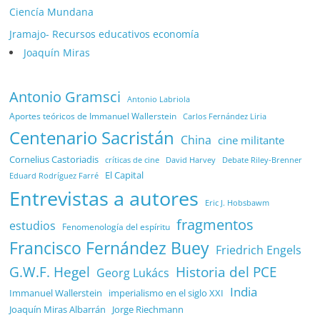
Ciencía Mundana
Jramajo- Recursos educativos economía
Joaquín Miras
Antonio Gramsci
Antonio Labriola
Aportes teóricos de Immanuel Wallerstein
Carlos Fernández Liria
Centenario Sacristán
China
cine militante
Cornelius Castoriadis
Debate Riley-Brenner
críticas de cine
David Harvey
El Capital
Eduard Rodríguez Farré
Entrevistas a autores
Eric J. Hobsbawm
fragmentos
estudios
Fenomenología del espíritu
Francisco Fernández Buey
Friedrich Engels
G.W.F. Hegel
Historia del PCE
Georg Lukács
India
Immanuel Wallerstein
imperialismo en el siglo XXI
Joaquín Miras Albarrán
Jorge Riechmann