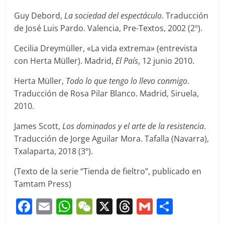
Guy Debord,
La sociedad del espectáculo
. Traducción
de José Luis Pardo. Valencia, Pre-Textos, 2002 (2º).
Cecilia Dreymüller, «La vida extrema» (entrevista
con Herta Müller). Madrid,
El País
, 12 junio 2010.
Herta Müller,
Todo lo que tengo lo llevo conmigo
.
Traducción de Rosa Pilar Blanco. Madrid, Siruela,
2010.
James Scott,
Los dominados y el arte de la resistencia
.
Traducción de Jorge Aguilar Mora. Tafalla (Navarra),
Txalaparta, 2018 (3º).
(Texto de la serie “Tienda de fieltro”, publicado en
Tamtam Press)
F
E
W
W
X
T
G
C
a
m
h
e
h
m
o