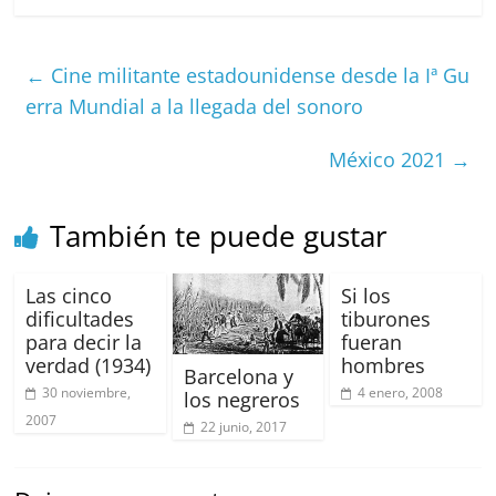
c
ai
at
C
re
ai
m
e
l
s
h
a
l
p
←
Cine militante estadounidense desde la Iª Gu
b
A
at
d
ar
erra Mundial a la llegada del sonoro
o
p
s
tir
México 2021
→
o
p
k
También te puede gustar
Las cinco
Si los
dificultades
tiburones
para decir la
fueran
verdad (1934)
hombres
Barcelona y
30 noviembre,
4 enero, 2008
los negreros
2007
22 junio, 2017