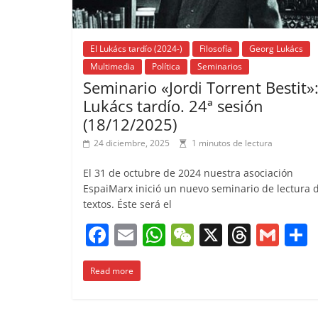
El Lukács tardío (2024-)
Filosofía
Georg Lukács
Multimedia
Política
Seminarios
Seminario «Jordi Torrent Bestit»:
Lukács tardío. 24ª sesión
(18/12/2025)
24 diciembre, 2025
1 minutos de lectura
El 31 de octubre de 2024 nuestra asociación
EspaiMarx inició un nuevo seminario de lectura 
textos. Éste será el
F
E
W
W
X
T
G
a
m
h
e
h
m
Read more
c
ai
at
C
re
ai
e
l
s
h
a
l