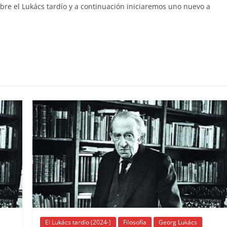
bre el Lukács tardío y a continuación iniciaremos uno nuevo a
C
o
m
p
ar
ir
El Lukács tardío (2024-)
Filosofía
Georg Lukács