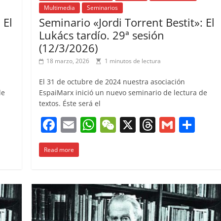
Multimedia
Seminarios
 El
Seminario «Jordi Torrent Bestit»: El
Lukács tardío. 29ª sesión
(12/3/2026)
18 marzo, 2026
1 minutos de lectura
El 31 de octubre de 2024 nuestra asociación
de
EspaiMarx inició un nuevo seminario de lectura de
textos. Éste será el
C
F
E
W
W
X
T
G
C
o
a
m
h
e
h
m
o
m
Read more
c
ai
at
C
re
ai
m
p
e
l
s
h
a
l
p
ar
b
A
at
d
ar
ir
o
p
s
tir
o
p