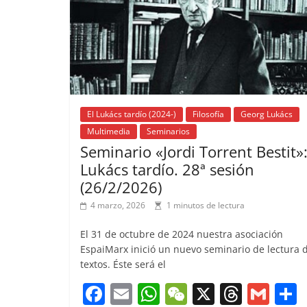
k
El Lukács tardío (2024-)
Filosofía
Georg Lukács
Multimedia
Seminarios
Seminario «Jordi Torrent Bestit»:
Lukács tardío. 28ª sesión
(26/2/2026)
4 marzo, 2026
1 minutos de lectura
El 31 de octubre de 2024 nuestra asociación
EspaiMarx inició un nuevo seminario de lectura 
textos. Éste será el
F
E
W
W
X
T
G