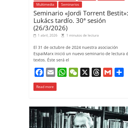
Multimedia
Seminarios
Seminario «Jordi Torrent Bestit»:
Lukács tardío. 30ª sesión
(26/3/2026)
1 abril, 2026
1 minutos de lectura
El 31 de octubre de 2024 nuestra asociación
EspaiMarx inició un nuevo seminario de lectura 
textos. Éste será el
F
E
W
W
X
T
G
a
m
h
e
h
m
Read more
c
ai
at
C
re
ai
e
l
s
h
a
l
b
A
at
d
o
p
s
t
o
p