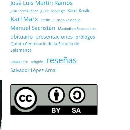
José Luis Martín Ramos
Karel Kosík
Julian Assange
Juan Torres López
Karl Marx
Lenin
Luciano Vasapollo
Manuel Sacristán
Maximilien Robespierre
obituario
presentaciones
prólogos
Quinto Centenario de la Escuela de
Salamanca
reseñas
religión
Rafael Poch
Salvador López Arnal