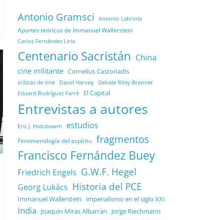
Antonio Gramsci
Antonio Labriola
Aportes teóricos de Immanuel Wallerstein
Carlos Fernández Liria
Centenario Sacristán
China
cine militante
Cornelius Castoriadis
Debate Riley-Brenner
críticas de cine
David Harvey
El Capital
Eduard Rodríguez Farré
Entrevistas a autores
estudios
Eric J. Hobsbawm
fragmentos
Fenomenología del espíritu
Francisco Fernández Buey
G.W.F. Hegel
Friedrich Engels
Historia del PCE
Georg Lukács
Immanuel Wallerstein
imperialismo en el siglo XXI
India
Joaquín Miras Albarrán
Jorge Riechmann