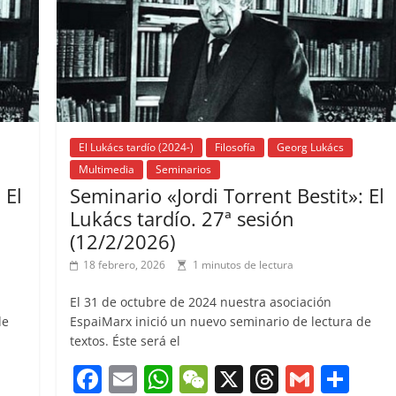
k
El Lukács tardío (2024-)
Filosofía
Georg Lukács
Multimedia
Seminarios
 El
Seminario «Jordi Torrent Bestit»: El
Lukács tardío. 27ª sesión
(12/2/2026)
18 febrero, 2026
1 minutos de lectura
El 31 de octubre de 2024 nuestra asociación
de
EspaiMarx inició un nuevo seminario de lectura de
textos. Éste será el
C
F
E
W
W
X
T
G
C