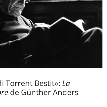
i Torrent Bestit»:
La
bre
de Günther Anders