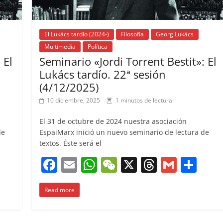
El Lukács tardío (2024-)
Filosofía
Georg Lukács
Multimedia
Política
 El
Seminario «Jordi Torrent Bestit»: El
Lukács tardío. 22ª sesión
(4/12/2025)
10 diciembre, 2025
1 minutos de lectura
El 31 de octubre de 2024 nuestra asociación
de
EspaiMarx inició un nuevo seminario de lectura de
textos. Éste será el
C
F
E
W
W
X
T
G
C
o
a
m
h
e
h
m
o
m
Read more
c
ai
at
C
re
ai
m
p
e
l
s
h
a
l
p