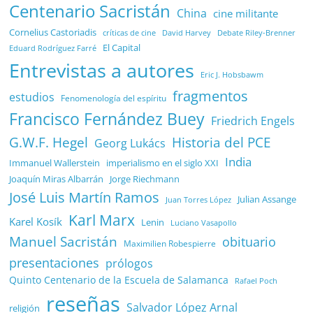
Centenario Sacristán
China
cine militante
Cornelius Castoriadis
Debate Riley-Brenner
críticas de cine
David Harvey
El Capital
Eduard Rodríguez Farré
Entrevistas a autores
Eric J. Hobsbawm
fragmentos
estudios
Fenomenología del espíritu
Francisco Fernández Buey
Friedrich Engels
G.W.F. Hegel
Historia del PCE
Georg Lukács
India
Immanuel Wallerstein
imperialismo en el siglo XXI
Joaquín Miras Albarrán
Jorge Riechmann
José Luis Martín Ramos
Julian Assange
Juan Torres López
Karl Marx
Karel Kosík
Lenin
Luciano Vasapollo
Manuel Sacristán
obituario
Maximilien Robespierre
presentaciones
prólogos
Quinto Centenario de la Escuela de Salamanca
Rafael Poch
reseñas
Salvador López Arnal
religión