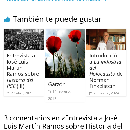
k
También te puede gustar
Entrevista a
Introducción
José Luis
a
La industria
Martín
del
Ramos sobre
Holocausto
de
Historia del
Norman
Garzón
PCE
(III)
Finkelstein
14 febrero,
23 abril, 2021
21 marzo, 2024
2012
3 comentarios en «
Entrevista a José
Luis Martín Ramos sobre Historia del