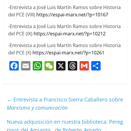
-Entrevista a José Luis Martín Ramos sobre Historia
del PCE (VIII)
https://espai-marx.net/?p=10167
-Entrevista a José Luis Martín Ramos sobre Historia
del PCE (IX)
https://espai-marx.net/?p=10212
-Entrevista a José Luis Martín Ramos sobre Historia
del PCE (X)
https://espai-marx.net/?p=10261
F
E
W
W
X
T
G
C
a
m
h
e
h
m
o
c
ai
at
C
re
ai
m
e
l
s
h
a
l
p
←
Entrevista a Francisco Sierra Caballero sobre
b
A
at
d
ar
Marxismo y comunicación
o
p
s
tir
o
p
Nueva adquisición en nuestra biblioteca: Pereg
rinos del Amianto , de Roberto Amado
→