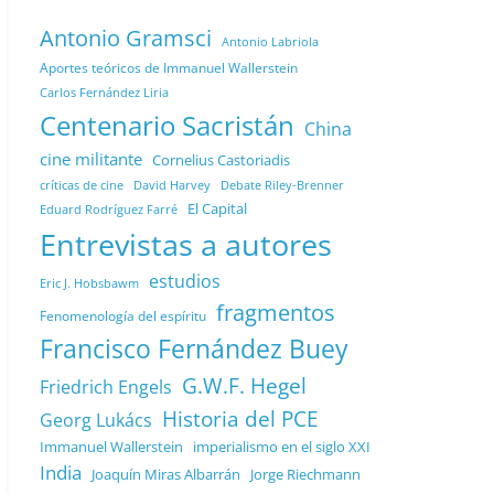
Antonio Gramsci
Antonio Labriola
Aportes teóricos de Immanuel Wallerstein
Carlos Fernández Liria
Centenario Sacristán
China
cine militante
Cornelius Castoriadis
Debate Riley-Brenner
críticas de cine
David Harvey
El Capital
Eduard Rodríguez Farré
Entrevistas a autores
estudios
Eric J. Hobsbawm
fragmentos
Fenomenología del espíritu
Francisco Fernández Buey
G.W.F. Hegel
Friedrich Engels
Historia del PCE
Georg Lukács
Immanuel Wallerstein
imperialismo en el siglo XXI
India
Joaquín Miras Albarrán
Jorge Riechmann