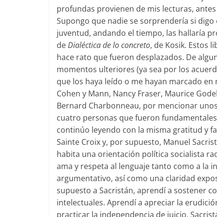
profundas provienen de mis lecturas, ante
Supongo que nadie se sorprendería si digo 
juventud, andando el tiempo, las hallaría pr
de
Dialéctica de lo concreto
, de Kosik. Estos 
hace rato que fueron desplazados. De algu
momentos ulteriores (ya sea por los acuer
que los haya leído o me hayan marcado en m
Cohen y Mann, Nancy Fraser, Maurice Godel
Bernard Charbonneau, por mencionar unos 
cuatro personas que fueron fundamentales en
continúo leyendo con la misma gratitud y f
Sainte Croix y, por supuesto, Manuel Sacris
habita una orientación política socialista ra
ama y respeta al lenguaje tanto como a la int
argumentativo, así como una claridad exposi
supuesto a Sacristán, aprendí a sostener c
intelectuales. Aprendí a apreciar la erudici
practicar la independencia de juicio. Sacri