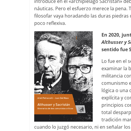
introduce en el «archipiélago Sacristán» de
náuticas. Pero el esfuerzo merece la pena.
filosofar vaya horadando las duras piedras 
poco reflexiva.
En 2020, jun
Althusser y S
sentido fue 
Lo fue en el 
examinar la b
militancia co
comunismo e
lógica o una 
explícita y c
principios co
total desparp
tradición mar
cuando lo juzgó necesario, ni en señalar los 