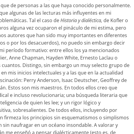
s que de personas a las que haya conocido personalmente.
que algunas de las lecturas más influyentes en mi
oblemáticas. Tal el caso de
Historia y dialéctica,
de Kofler o
libros alguna vez ocuparon el pináculo de mi estima, pero
nos autores que han sido muy importantes en diferentes
dos o por los desacuerdos), no puedo sin embargo decir
i período formativo: entre ellos los ya mencionados
ier, Anne Chapman, Hayden White, Ernesto Laclau o
cuantos. Distingo, sin embargo un muy selecto grupo de
 mis inicios intelectuales y a las que en la actualidad
ascinación: Perry Anderson, Isaac Deutscher, Geoffrey de
tán. Estos son mis maestros. En todos ellos creo que
dical e incluso revolucionaria; una búsqueda literaria que
eligencia de quien les lee; y un rigor lógico y
tiva, sobresalientes. De todos ellos, incluyendo por
on firmeza los principios sin esquematismos o simplismos
ón sin naufragar en un océano insondable. A valorar y
stán me enseñó a pensar dialécticamente (esto es, de