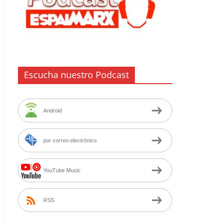
Escucha nuestro Podcast
Android
por correo electrónico
YouTube Music
RSS