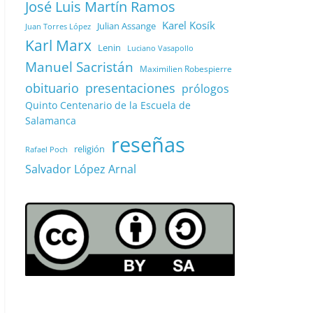
José Luis Martín Ramos
Karel Kosík
Julian Assange
Juan Torres López
Karl Marx
Lenin
Luciano Vasapollo
Manuel Sacristán
Maximilien Robespierre
obituario
presentaciones
prólogos
Quinto Centenario de la Escuela de
Salamanca
reseñas
religión
Rafael Poch
Salvador López Arnal