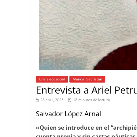
Crisis ecosocial
Manuel Sacristán
Entrevista a Ariel Pet
28 abril, 2025
18 minutos de lectura
Salvador López Arnal
«Quien se introduce en el “archipié
cuenta propia y sin cartas náuticas