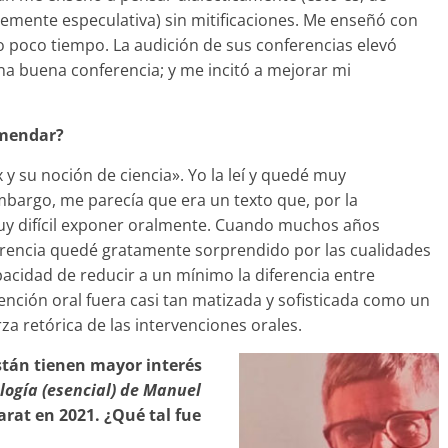
emente especulativa) sin mitificaciones. Me enseñó con
 poco tiempo. La audición de sus conferencias elevó
na buena conferencia; y me incitó a mejorar mi
omendar?
x y su noción de ciencia». Yo la leí y quedé muy
bargo, me parecía que era un texto que, por la
muy difícil exponer oralmente. Cuando muchos años
erencia quedé gratamente sorprendido por las cualidades
pacidad de reducir a un mínimo la diferencia entre
vención oral fuera casi tan matizada y sofisticada como un
erza retórica de las intervenciones orales.
istán tienen mayor interés
logía (esencial) de Manuel
arat en 2021. ¿Qué tal fue