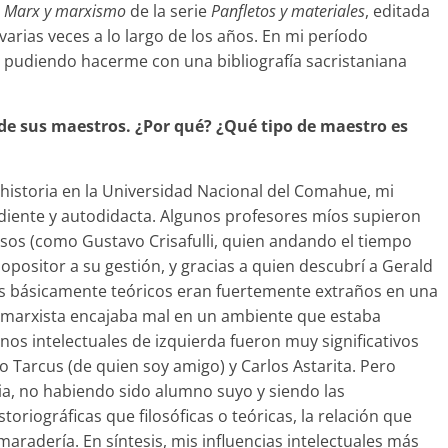
 Marx y marxismo
de la serie
Panfletos y materiales
, editada
o varias veces a lo largo de los años. En mi período
i pudiendo hacerme con una bibliografía sacristaniana
de sus maestros. ¿Por qué? ¿Qué tipo de maestro es
historia en la Universidad Nacional del Comahue, mi
ndiente y autodidacta. Algunos profesores míos supieron
sos (como Gustavo Crisafulli, quien andando el tiempo
 opositor a su gestión, y gracias a quien descubrí a Gerald
es básicamente teóricos eran fuertemente extraños en una
a marxista encajaba mal en un ambiente que estaba
nos intelectuales de izquierda fueron muy significativos
io Tarcus (de quien soy amigo) y Carlos Astarita. Pero
ia, no habiendo sido alumno suyo y siendo las
oriográficas que filosóficas o teóricas, la relación que
aradería. En síntesis, mis influencias intelectuales más