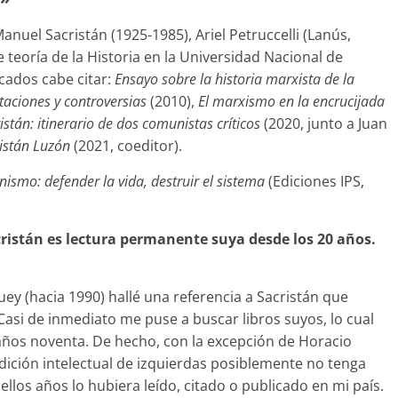
nuel Sacristán (1925-1985), Ariel Petruccelli (Lanús,
 teoría de la Historia en la Universidad Nacional de
cados cabe citar:
Ensayo sobre la historia marxista de la
etaciones y controversias
(2010),
El marxismo en la encrucijada
istán: itinerario de dos comunistas críticos
(2020, junto a Juan
ristán Luzón
(2021, coeditor).
ismo: defender la vida, destruir el sistema
(Ediciones IPS,
istán es lectura permanente suya desde los 20 años.
ey (hacia 1990) hallé una referencia a Sacristán que
asi de inmediato me puse a buscar libros suyos, lo cual
s años noventa. De hecho, con la excepción de Horacio
dición intelectual de izquierdas posiblemente no tenga
los años lo hubiera leído, citado o publicado en mi país.