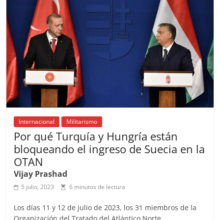
o
p
s
tir
o
p
k
Internacional
Militarismo
Por qué Turquía y Hungría están
bloqueando el ingreso de Suecia en la
OTAN
Vijay Prashad
5 julio, 2023
6 minutos de lectura
Los días 11 y 12 de julio de 2023, los 31 miembros de la
Organización del Tratado del Atlántico Norte