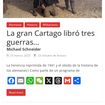
Alemania
Historia
Militarismo
La gran Cartago libró tres
guerras…
Michael Schneider
25 marzo, 2025
23 minutos de lectura
La herencia reprimida de 1941 y el olvido de la historia de
los alemanes1 Como parte de un programa de
F
E
W
W
X
T
G
C
a
m
h
e
h
m
o
Read more
c
ai
at
C
re
ai
m
e
l
s
h
a
l
p