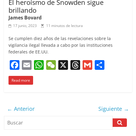
El heroísmo de Snowden sigue
brillando
James Bovard
17 junio, 2023
11 minutos de lectura
Se cumplen diez años de las revelaciones sobre la
vigilancia ilegal llevada a cabo por las instituciones
federales de EE.UU.
F
E
W
W
X
T
G
C
a
m
h
e
h
m
o
Read more
c
ai
at
C
re
ai
m
e
l
s
h
a
l
p
b
A
at
d
ar
← Anterior
Siguiente →
o
p
s
tir
o
p
k