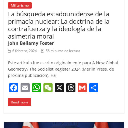
Militarismo
La búsqueda estadounidense de la
primacía nuclear: La doctrina de la
contrafuerza y la ideología de la
asimetría moral
John Bellamy Foster
6 febrero, 2024
58 minutos de lectura
Este artículo fue escrito originalmente para A New Global
Geometry? The Socialist Register 2024 (Merlin Press, de
próxima publicación). Ha
F
E
W
W
X
T
G
C
a
m
h
e
h
m
o
Read more
c
ai
at
C
re
ai
m
e
l
s
h
a
l
p
b
A
at
d
ar