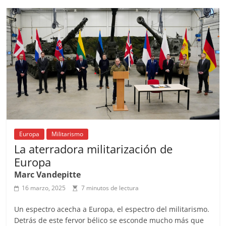
b
A
at
d
ar
o
p
s
tir
o
p
k
Europa
Militarismo
La aterradora militarización de
Europa
Marc Vandepitte
16 marzo, 2025
7 minutos de lectura
Un espectro acecha a Europa, el espectro del militarismo.
Detrás de este fervor bélico se esconde mucho más que