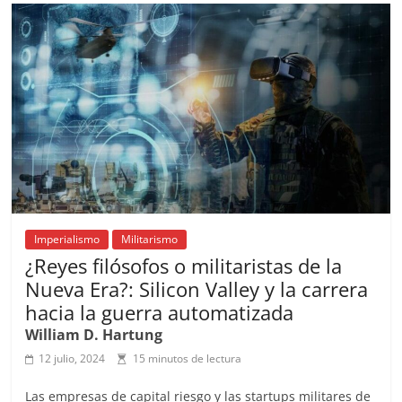
b
A
at
d
ar
o
p
s
tir
o
p
k
Imperialismo
Militarismo
¿Reyes filósofos o militaristas de la
Nueva Era?: Silicon Valley y la carrera
hacia la guerra automatizada
William D. Hartung
12 julio, 2024
15 minutos de lectura
Las empresas de capital riesgo y las startups militares de