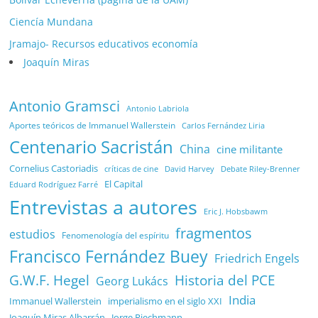
Ciencía Mundana
Jramajo- Recursos educativos economía
Joaquín Miras
Antonio Gramsci
Antonio Labriola
Aportes teóricos de Immanuel Wallerstein
Carlos Fernández Liria
Centenario Sacristán
China
cine militante
Cornelius Castoriadis
Debate Riley-Brenner
críticas de cine
David Harvey
El Capital
Eduard Rodríguez Farré
Entrevistas a autores
Eric J. Hobsbawm
fragmentos
estudios
Fenomenología del espíritu
Francisco Fernández Buey
Friedrich Engels
G.W.F. Hegel
Historia del PCE
Georg Lukács
India
Immanuel Wallerstein
imperialismo en el siglo XXI
Joaquín Miras Albarrán
Jorge Riechmann