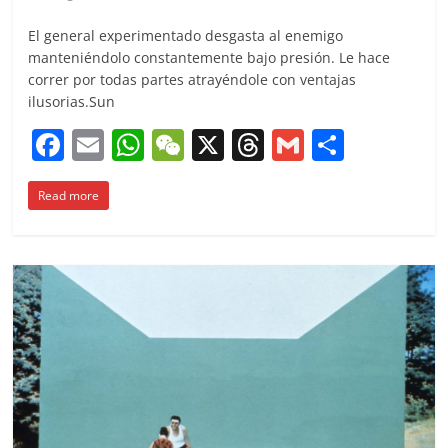
El general experimentado desgasta al enemigo
manteniéndolo constantemente bajo presión. Le hace
correr por todas partes atrayéndole con ventajas
ilusorias.Sun
F
E
W
W
X
T
G
C
a
m
h
e
h
m
o
Read more
c
ai
at
C
re
ai
m
e
l
s
h
a
l
p
b
A
at
d
ar
o
p
s
tir
o
p
k