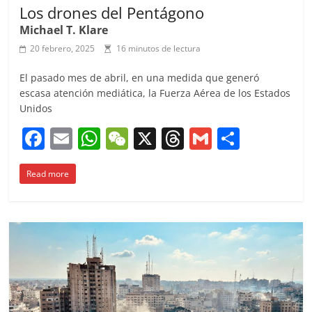
Los drones del Pentágono
Michael T. Klare
20 febrero, 2025
16 minutos de lectura
El pasado mes de abril, en una medida que generó
escasa atención mediática, la Fuerza Aérea de los Estados
Unidos
F
E
W
W
X
T
G
C
a
m
h
e
h
m
o
Read more
c
ai
at
C
re
ai
m
e
l
s
h
a
l
p
b
A
at
d
ar
o
p
s
tir
o
p
k