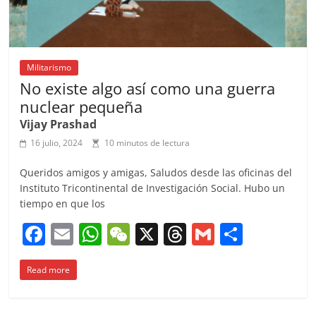
Militarismo
No existe algo así como una guerra
nuclear pequeña
Vijay Prashad
16 julio, 2024
10 minutos de lectura
Queridos amigos y amigas, Saludos desde las oficinas del
Instituto Tricontinental de Investigación Social. Hubo un
tiempo en que los
F
E
W
W
X
T
G
C
a
m
h
e
h
m
o
Read more
c
ai
at
C
re
ai
m
e
l
s
h
a
l
p