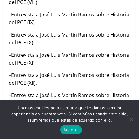
del PCE (VIII)
.
–
Entrevista a José Luis Martín Ramos sobre Historia
del PCE (IX)
.
–
Entrevista a José Luis Martín Ramos sobre Historia
del PCE (X)
.
–
Entrevista a José Luis Martín Ramos sobre Historia
del PCE (XI)
.
–
Entrevista a José Luis Martín Ramos sobre Historia
del PCE (XII)
.
–
Entrevista a José Luis Martín Ramos sobre Historia
del PCE (XIII)
Usamos cookies para asegurar que te damos la mejor
experiencia en nuestra web. Si continúas usando este sitio,
–
Entrevista a José Luis Martín Ramos sobre Historia
asumiremos que estás de acuerdo con ello.
del PCE (XIV).
Aceptar
–
Entrevista a José Luis Martín Ramos sobre Historia